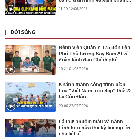
quyền riêng tư?
11:39 12/06/2026
ĐỜI SỐNG
Bệnh viện Quân Y 175 đón tiếp
Phó Thủ tướng Say Sam Al và
đoàn lãnh đạo Chính phủ
Campuchia
16:21 01/08/2026
Khánh thành công trình bích
họa "Việt Nam tươi đẹp" thứ 22
tại Côn Đảo
20:09 27/07/2026
Lá thư nhuốm máu và hành
trình hơn nửa thế kỷ tìm người
cha liệt sĩ