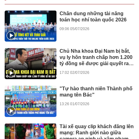
Chân dung những tài năng
toán học nhí toàn quốc 2026
09:06 05/07/2026
Chủ Nha khoa Đại Nam bị bắt,
vụ ly hôn tranh chấp hơn 1.200
tỷ đồng sẽ được giải quyết ra
sao?
17:02 02/07/2026
"Tự hào thanh niên Thành phố
mang tên Bác"
13:26 01/07/2026
Tài xế quay clip khách đăng lên
mạng: Ranh giới nào giữa
camera an ninh và xâm phạm