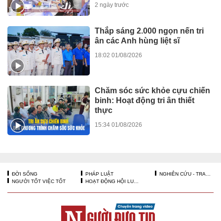
2 ngày trước
Thắp sáng 2.000 ngọn nến tri
ân các Anh hùng liệt sĩ
18:02 01/08/2026
Chăm sóc sức khỏe cựu chiến
binh: Hoạt động tri ân thiết
thực
15:34 01/08/2026
ĐỜI SỐNG
PHÁP LUẬT
NGHIÊN CỨU - TRAO ĐỔI
NGƯỜI TỐT VIỆC TỐT
HOẠT ĐỘNG HỘI LUẬT GIA