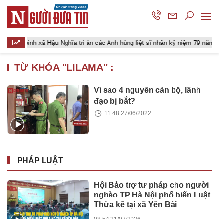
iến binh xã Hậu Nghĩa tri ân các Anh hùng liệt sĩ nhân kỷ niệm 79 năm Ngà
TỪ KHÓA "
LILAMA
" :
Vì sao 4 nguyên cán bộ, lãnh
đạo bị bắt?
11:48 27/06/2022
PHÁP LUẬT
Hội Bảo trợ tư pháp cho người
nghèo TP Hà Nội phổ biến Luật
Thừa kế tại xã Yên Bài