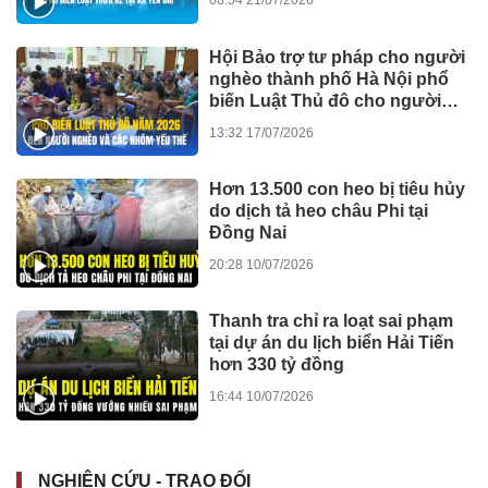
08:54 21/07/2026
Hội Bảo trợ tư pháp cho người
nghèo thành phố Hà Nội phổ
biến Luật Thủ đô cho người
dân ở xã Suối Hai
13:32 17/07/2026
Hơn 13.500 con heo bị tiêu hủy
do dịch tả heo châu Phi tại
Đồng Nai
20:28 10/07/2026
Thanh tra chỉ ra loạt sai phạm
tại dự án du lịch biển Hải Tiến
hơn 330 tỷ đồng
16:44 10/07/2026
NGHIÊN CỨU - TRAO ĐỔI