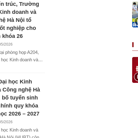
n trúc, Trường
ông chính quy với 11
ạo.
Kinh doanh và
ệ Hà Nội tổ
tốt nghiệp cho
n khóa 26
05/2026
tại phòng họp A204,
 học Kinh doanh và
Hà Nội, Khoa Kiến
 trọng tổ chức Lễ tốt
ại học Kinh
sinh viên ngành Kiến
6 (AR26). Buổi lễ diễn
à Công nghệ Hà
ông khí trang trọng, ấm
 bố tuyển sinh
u cột mốc quan trọng
chính quy khóa
rình học tập, rèn
ọc 2026 – 2027
ác Tân Kiến trúc sư
05/2026
bước vào chặng đường
 học Kinh doanh và
p mới.
Hà Nội (HUBT) công