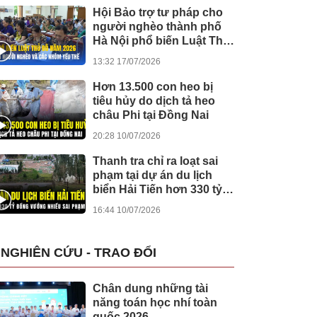
Hội Bảo trợ tư pháp cho
người nghèo thành phố
Hà Nội phổ biến Luật Thủ
đô cho người dân ở xã
13:32 17/07/2026
Suối Hai
Hơn 13.500 con heo bị
tiêu hủy do dịch tả heo
châu Phi tại Đồng Nai
20:28 10/07/2026
Thanh tra chỉ ra loạt sai
phạm tại dự án du lịch
biển Hải Tiến hơn 330 tỷ
đồng
16:44 10/07/2026
NGHIÊN CỨU - TRAO ĐỔI
Chân dung những tài
năng toán học nhí toàn
quốc 2026