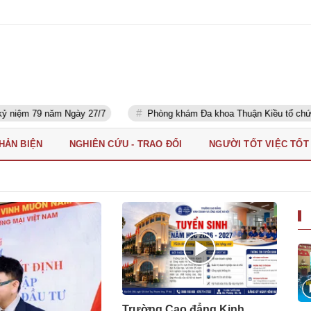
ăm Ngày 27/7
Phòng khám Đa khoa Thuận Kiều tổ chức khám sức k
PHẢN BIỆN
NGHIÊN CỨU - TRAO ĐỔI
NGƯỜI TỐT VIỆC TỐT
Trường Cao đẳng Kinh