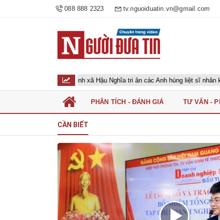
088 888 2323
tv.nguoiduatin.vn@gmail.com
 Cựu chiến binh xã Hậu Nghĩa tri ân các Anh hùng liệt sĩ nhân kỷ niệm 79 n
PHÂN TÍCH - ĐÁNH GIÁ
TƯ VẤN - 
CẦN BIẾT