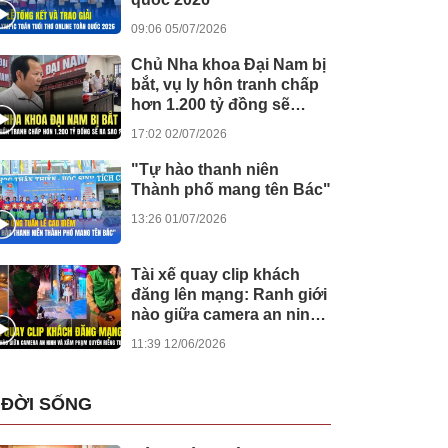
09:06 05/07/2026
Chủ Nha khoa Đại Nam bị
bắt, vụ ly hôn tranh chấp
hơn 1.200 tỷ đồng sẽ
được giải quyết ra sao?
17:02 02/07/2026
"Tự hào thanh niên
Thành phố mang tên Bác"
13:26 01/07/2026
Tài xế quay clip khách
đăng lên mạng: Ranh giới
nào giữa camera an ninh
và xâm phạm quyền riêng
11:39 12/06/2026
tư?
ĐỜI SỐNG