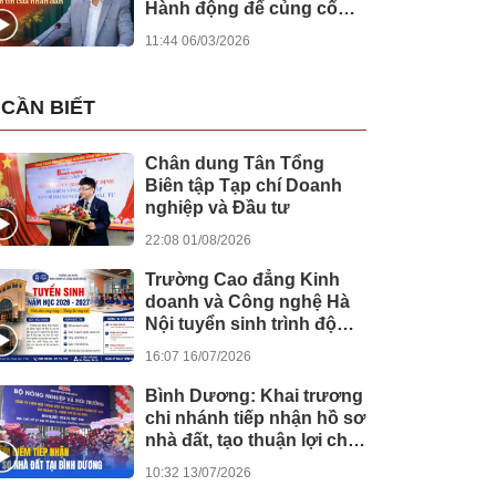
Hành động để củng cố
niềm tin của nhân dân
11:44 06/03/2026
CẦN BIẾT
Chân dung Tân Tổng
Biên tập Tạp chí Doanh
nghiệp và Đầu tư
22:08 01/08/2026
Trường Cao đẳng Kinh
doanh và Công nghệ Hà
Nội tuyển sinh trình độ
cao đẳng hệ chính quy
16:07 16/07/2026
năm học 2026 - 2027
Bình Dương: Khai trương
chi nhánh tiếp nhận hồ sơ
nhà đất, tạo thuận lợi cho
người dân trong thực
10:32 13/07/2026
hiện thủ tục hành chính