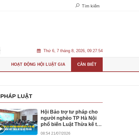
Tìm kiếm
Thứ 6, 7 tháng 8, 2026, 09:27:56
hỏe miễn phí cho người dân
Chân dung Tân Tổng Biên tập Tạp chí
HOẠT ĐỘNG HỘI LUẬT GIA
CẦN BIẾT
PHÁP LUẬT
Hội Bảo trợ tư pháp cho
người nghèo TP Hà Nội
phổ biến Luật Thừa kế tại
xã Yên Bài
08:54 21/07/2026