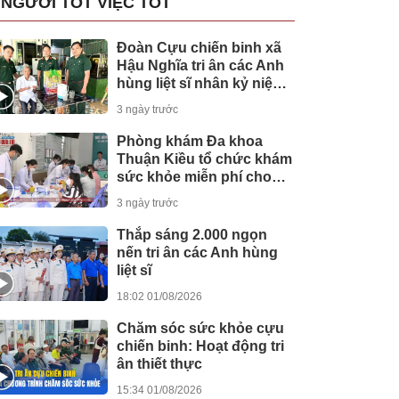
NGƯỜI TỐT VIỆC TỐT
Đoàn Cựu chiến binh xã
Hậu Nghĩa tri ân các Anh
hùng liệt sĩ nhân kỷ niệm
79 năm Ngày 27/7
3 ngày trước
Phòng khám Đa khoa
Thuận Kiều tổ chức khám
sức khỏe miễn phí cho
người dân
3 ngày trước
Thắp sáng 2.000 ngọn
nến tri ân các Anh hùng
liệt sĩ
18:02 01/08/2026
Chăm sóc sức khỏe cựu
chiến binh: Hoạt động tri
ân thiết thực
15:34 01/08/2026