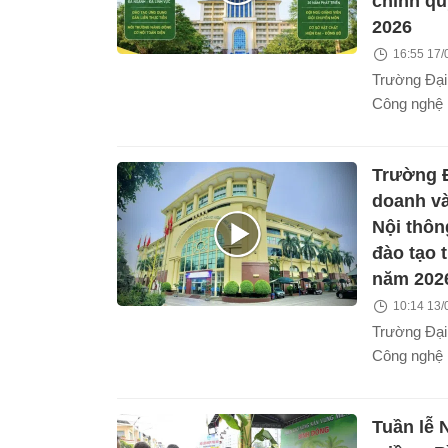
chính qu
hội học tập
2026
sâu cho đội
16:55 17/
khoa học và
Trường Đại
Công nghệ 
chức xét tu
quy khóa 3
Trường Đ
nội dung nh
doanh v
Nội thôn
đào tạo t
năm 202
10:14 13/
Trường Đại
Công nghệ 
công bố kế
tạo trình đ
Tuần lễ 
tổng chỉ ti