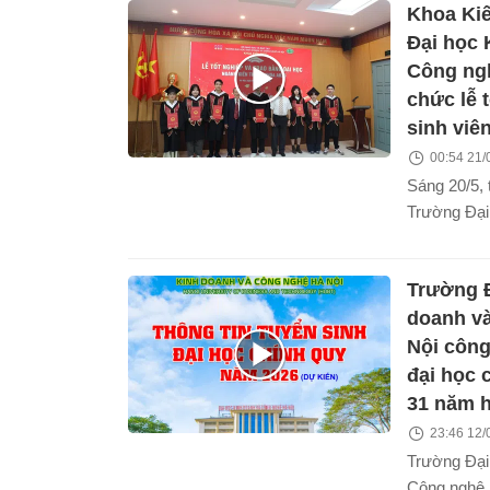
Khoa Kiế
học liên th
ngành đào t
Đại học 
Công ngh
chức lễ 
sinh viê
00:54 21/
Sáng 20/5, 
Trường Đại
Công nghệ 
trúc đã long
Trường Đ
nghiệp cho 
trúc khóa 2
doanh v
ra trong kh
Nội công
áp, đánh dấ
đại học 
trong hành t
31 năm h
luyện của c
23:46 12/
trước khi 
Trường Đại
nghề nghiệ
Công nghệ 