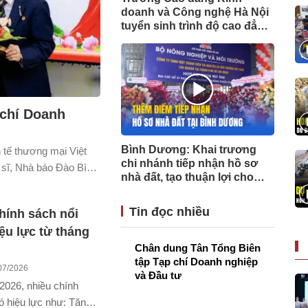
doanh và Công nghệ Hà Nội
tuyển sinh trình độ cao đẳng
hệ chính quy năm học 2026 -
2027
 chí Doanh
Bình Dương: Khai trương
h tế thương mại Việt
chi nhánh tiếp nhận hồ sơ
 sĩ, Nhà báo Đào Bình
nhà đất, tạo thuận lợi cho
Đầu tư. Sự kiện đánh
người dân trong thực hiện
 hướng tới mục tiêu
thủ tục hành chính
Tin đọc nhiều
ính sách nổi
 triển theo hướng
iệu lực từ tháng
Chân dung Tân Tổng Biên
tập Tạp chí Doanh nghiệp
07/2026
và Đầu tư
2026, nhiều chính
ó hiệu lực như: Tăng