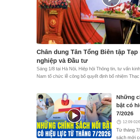
Chân dung Tân Tổng Biên tập Tạp
nghiệp và Đầu tư
Sáng 1/8 tại Hà Nội, Hiệp hội Thông tin, tư vấn kin
Nam tổ chức lễ công bố quyết định bổ nhiệm Thạc
giữ chức Tổng Biên tập Tạp chí Doanh nghiệp và 
dấu bước kiện toàn nhân sự lãnh đạo của Tạp chí,
Những ch
đổi mới nội dung, đẩy mạnh chuyển đổi số và phát
bật có h
chuyên nghiệp, hiện đại.
7/2026
12:09 02/
Từ tháng 7/
sách mới c