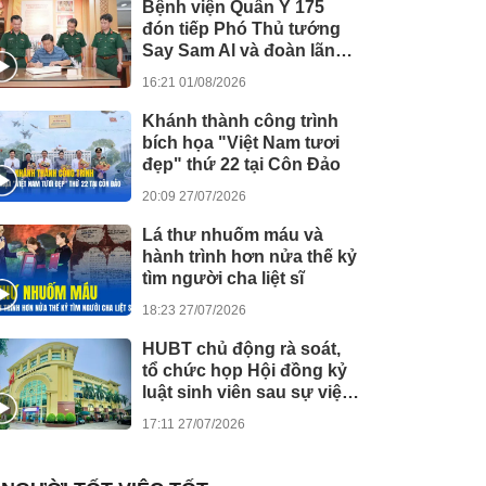
Bệnh viện Quân Y 175
đón tiếp Phó Thủ tướng
Say Sam Al và đoàn lãnh
đạo Chính phủ
16:21 01/08/2026
Campuchia
Khánh thành công trình
bích họa "Việt Nam tươi
đẹp" thứ 22 tại Côn Đảo
20:09 27/07/2026
Lá thư nhuốm máu và
hành trình hơn nửa thế kỷ
tìm người cha liệt sĩ
18:23 27/07/2026
HUBT chủ động rà soát,
tổ chức họp Hội đồng kỷ
luật sinh viên sau sự việc
tại Bệnh viện Đức Giang
17:11 27/07/2026