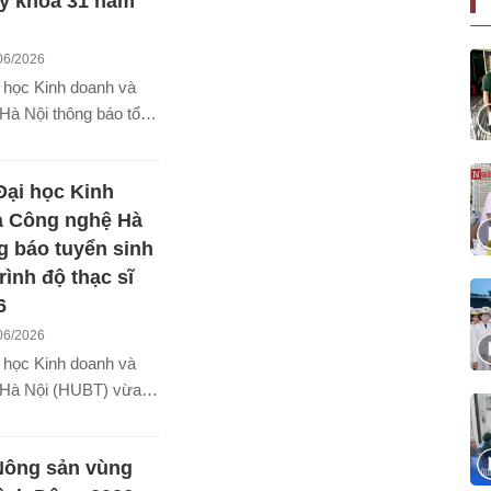
y khóa 31 năm
, nghiên cứu chuyên
 ngũ giảng viên, nhà
06/2026
 các nhà quản lý.
 học Kinh doanh và
Hà Nội thông báo tổ
yển Hệ đại học chính
1 năm 2026 theo các
ại học Kinh
ư sau:
à Công nghệ Hà
g báo tuyển sinh
rình độ thạc sĩ
6
06/2026
 học Kinh doanh và
Hà Nội (HUBT) vừa
 hoạch tuyển sinh đào
ộ thạc sĩ năm 2026 với
Nông sản vùng
êu 550 học viên ở 7