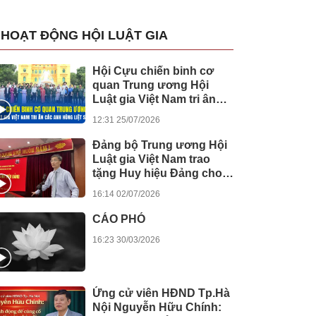
HOẠT ĐỘNG HỘI LUẬT GIA
Hội Cựu chiến binh cơ
quan Trung ương Hội
Luật gia Việt Nam tri ân
các anh hùng liệt sĩ
12:31 25/07/2026
Đảng bộ Trung ương Hội
Luật gia Việt Nam trao
tặng Huy hiệu Đảng cho
các đảng viên
16:14 02/07/2026
CÁO PHÓ
16:23 30/03/2026
Ứng cử viên HĐND Tp.Hà
Nội Nguyễn Hữu Chính: