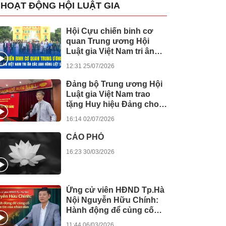
HOẠT ĐỘNG HỘI LUẬT GIA
Hội Cựu chiến binh cơ
quan Trung ương Hội
Luật gia Việt Nam tri ân
các anh hùng liệt sĩ
12:31 25/07/2026
Đảng bộ Trung ương Hội
Luật gia Việt Nam trao
tặng Huy hiệu Đảng cho
các đảng viên
16:14 02/07/2026
CÁO PHÓ
16:23 30/03/2026
Ứng cử viên HĐND Tp.Hà
Nội Nguyễn Hữu Chính:
Hành động để củng cố
niềm tin của nhân dân
11:44 06/03/2026