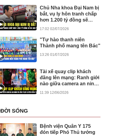
Chủ Nha khoa Đại Nam bị
bắt, vụ ly hôn tranh chấp
hơn 1.200 tỷ đồng sẽ
được giải quyết ra sao?
17:02 02/07/2026
"Tự hào thanh niên
Thành phố mang tên Bác"
13:26 01/07/2026
Tài xế quay clip khách
đăng lên mạng: Ranh giới
nào giữa camera an ninh
và xâm phạm quyền riêng
11:39 12/06/2026
tư?
ĐỜI SỐNG
Bệnh viện Quân Y 175
đón tiếp Phó Thủ tướng