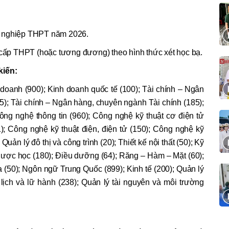
tốt nghiệp THPT năm 2026.
p cấp THPT (hoặc tương đương) theo hình thức xét học bạ.
kiến:
h doanh (900); Kinh doanh quốc tế (100); Tài chính – Ngân
); Tài chính – Ngân hàng, chuyên ngành Tài chính (185);
Công nghệ thông tin (960); Công nghệ kỹ thuật cơ điện tử
1); Công nghệ kỹ thuật điện, điện tử (150); Công nghệ kỹ
 Quản lý đô thị và công trình (20); Thiết kế nội thất (50); Kỹ
 Dược học (180); Điều dưỡng (64); Răng – Hàm – Mặt (60);
(50); Ngôn ngữ Trung Quốc (899); Kinh tế (200); Quản lý
 lịch và lữ hành (238); Quản lý tài nguyên và môi trường