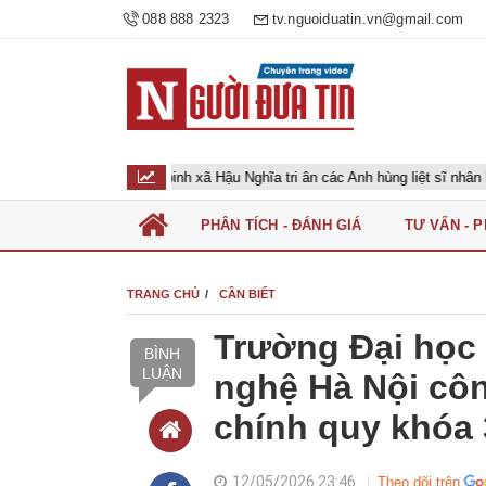
088 888 2323
tv.nguoiduatin.vn@gmail.com
ựu chiến binh xã Hậu Nghĩa tri ân các Anh hùng liệt sĩ nhân kỷ niệm 79 nă
PHÂN TÍCH - ĐÁNH GIÁ
TƯ VẤN - 
TRANG CHỦ
CẦN BIẾT
Trường Đại học
BÌNH
LUẬN
nghệ Hà Nội côn
chính quy khóa 
12/05/2026 23:46
Theo dõi trên