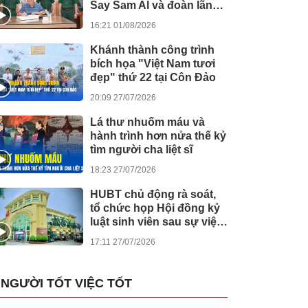
Say Sam Al và đoàn lãnh
đạo Chính phủ
16:21 01/08/2026
Campuchia
Khánh thành công trình
bích họa "Việt Nam tươi
đẹp" thứ 22 tại Côn Đảo
20:09 27/07/2026
Lá thư nhuốm máu và
hành trình hơn nửa thế kỷ
tìm người cha liệt sĩ
18:23 27/07/2026
HUBT chủ động rà soát,
tổ chức họp Hội đồng kỷ
luật sinh viên sau sự việc
tại Bệnh viện Đức Giang
17:11 27/07/2026
NGƯỜI TỐT VIỆC TỐT