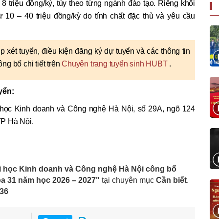
8 triệu đồng/kỳ, tùy theo từng ngành đào tạo. Riêng khối
10 – 40 triệu đồng/kỳ do tính chất đặc thù và yêu cầu
p xét tuyển, điều kiện đăng ký dự tuyển và các thông tin
ng bố chi tiết trên
Chuyên trang tuyển sinh HUBT
.
yển:
 học Kinh doanh và Công nghệ Hà Nội, số 29A, ngõ 124
TP Hà Nội.
 học Kinh doanh và Công nghệ Hà Nội công bố
óa 31 năm học 2026 – 2027"
tại chuyên mục
Cần biết
.
036