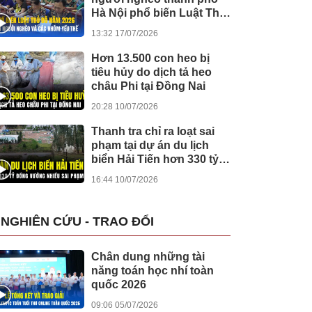
Hà Nội phổ biến Luật Thủ
đô cho người dân ở xã
13:32 17/07/2026
Suối Hai
Hơn 13.500 con heo bị
tiêu hủy do dịch tả heo
châu Phi tại Đồng Nai
20:28 10/07/2026
Thanh tra chỉ ra loạt sai
phạm tại dự án du lịch
biển Hải Tiến hơn 330 tỷ
đồng
16:44 10/07/2026
NGHIÊN CỨU - TRAO ĐỔI
Chân dung những tài
năng toán học nhí toàn
quốc 2026
09:06 05/07/2026