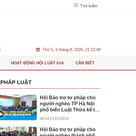
Tìm kiếm
Thứ 5, 6 tháng 8, 2026, 21:22:50
ỏe miễn phí cho người dân
Chân dung Tân Tổng Biên tập Tạp chí 
HOẠT ĐỘNG HỘI LUẬT GIA
CẦN BIẾT
PHÁP LUẬT
Hội Bảo trợ tư pháp cho
người nghèo TP Hà Nội
phổ biến Luật Thừa kế tại
xã Yên Bài
08:54 21/07/2026
Hội Bảo trợ tư pháp cho
người nghèo thành phố