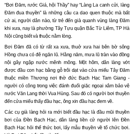
“Bơi Đăm, rước Giá, hội Thầy” hay “Làng La canh cửi, làng
Đăm đua thuyền” là những câu ca dao quen thuộc mà bất
cứ ai, người dân nào, từ trẻ đến già quanh vùng làng Đăm
khi xưa, nay là phường Tây Tựu quận Bắc Từ Liêm, TP Hà
Nội cũng biết và thuộc nằm lòng.
Bơi Đăm đã có từ rất xa xưa, thuở xưa hai bên bờ sông
Hồng chưa có đê ngăn lũ. Hằng năm, mưa lũ tràn vào đồng
nội gây ngập nước mênh mông. Một hôm, dân làng vớt
được đầu con hạc bằng gỗ trôi dạt vào cửa miếu Tây Đăm
thuộc miền Thượng nơi thờ đức Bạch Hạc Tam Giang -
người có công trong việc đánh đuổi giặc ngoại xâm bảo vệ
nước Văn Lang thời Vua Hùng. Sau đó có người bơi thuyền
đến cửa miếu thấy đầu hạc, ông xin đầu hạc đem về.
Các cụ già làng hỏi ra mới biết đầu hạc là đầu mũi thuyền
bơi của Đền Bạch Hạc, dân làng liền cử người lên Đền
Bạch Hạc hỏi thể thức bơi, lấy mẫu thuyền về tổ chức bơi.