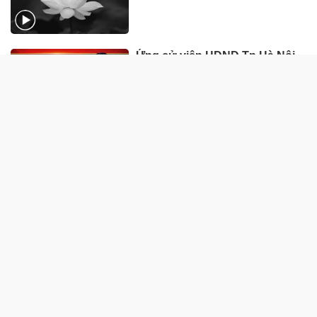
Ứng cử viên HĐND Tp.Hà Nội
Nguyễn Hữu Chính: Hành
động để củng cố niềm tin của
nhân dân
11:44 06/03/2026
CẦN BIẾT
Chân dung Tân Tổng Biên tập
Tạp chí Doanh nghiệp và Đầu
tư
22:08 01/08/2026
Trường Cao đẳng Kinh doanh
và Công nghệ Hà Nội tuyển
sinh trình độ cao đẳng hệ