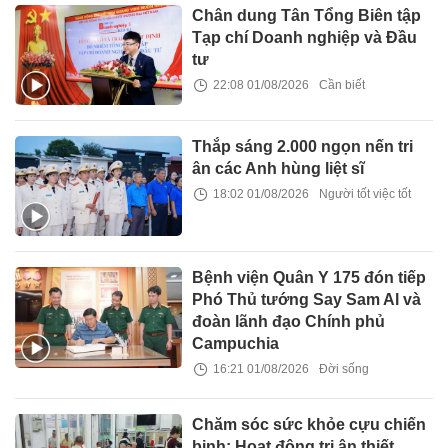
Chân dung Tân Tổng Biên tập
Tạp chí Doanh nghiệp và Đầu
tư
22:08 01/08/2026
Cần biết
Thắp sáng 2.000 ngọn nến tri
ân các Anh hùng liệt sĩ
18:02 01/08/2026
Người tốt việc tốt
Bệnh viện Quân Y 175 đón tiếp
Phó Thủ tướng Say Sam Al và
đoàn lãnh đạo Chính phủ
Campuchia
16:21 01/08/2026
Đời sống
Chăm sóc sức khỏe cựu chiến
binh: Hoạt động tri ân thiết