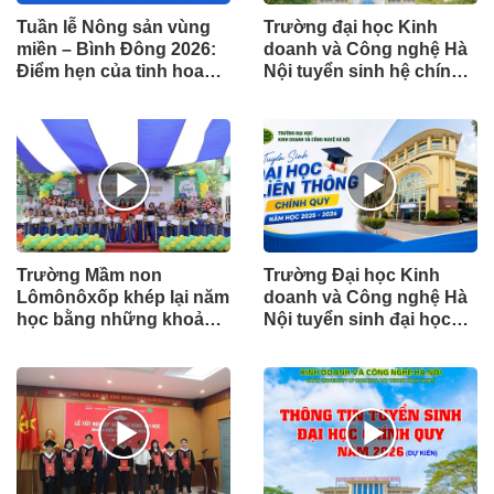
Tuần lễ Nông sản vùng
Trường đại học Kinh
miền – Bình Đông 2026:
doanh và Công nghệ Hà
Điểm hẹn của tinh hoa
Nội tuyển sinh hệ chính
nông sản Việt
quy năm 2026
Trường Mầm non
Trường Đại học Kinh
Lômônôxốp khép lại năm
doanh và Công nghệ Hà
học bằng những khoảnh
Nội tuyển sinh đại học
khắc đẹp của tuổi thơ
liên thông chính quy năm
học 2025 – 2026