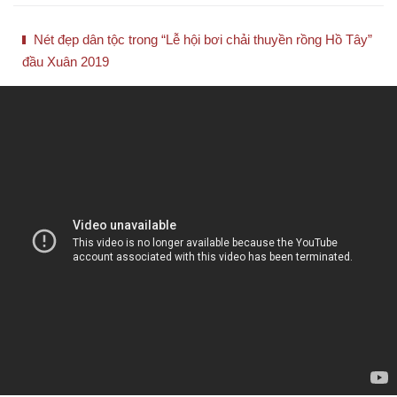
Nét đẹp dân tộc trong “Lễ hội bơi chải thuyền rồng Hồ Tây”
đầu Xuân 2019