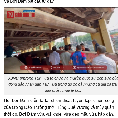
Và Bơi Đăm bắt đầu từ đấy.
UBND phường Tây Tựu tổ chức hạ thuyền dưới sự góp sức củ
đông đảo nhân dân Tây Tựu trong đó có cả những cụ già đã trải
qua nhiều mùa lễ hội.
Hội bơi Đăm diễn tả lại chiến thuật luyện tập, chiến công
của tướng Đào Trường thời Hùng Duệ Vương và thủy quận
thời đó. Bơi Đăm vừa vui khỏe, vừa đẹp mắt, vừa hấp dẫn,