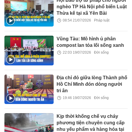
Hội Bảo trợ tư pháp cho người
nghèo TP Hà Nội phổ biến Luật
Thừa kế tại xã Yên Bài
08:54 21/07/2026
Pháp luật
Vũng Tàu: Mô hình ủ phân
compost lan tỏa lối sống xanh
22:03 19/07/2026
Đời sống
Địa chỉ đỏ giữa lòng Thành phố
Hồ Chí Minh đón dòng người
tri ân
19:46 19/07/2026
Đời sống
Kịp thời khống chế vụ cháy
phương tiện chuyên cung cấp
nhu yếu phẩm và hàng hóa tại