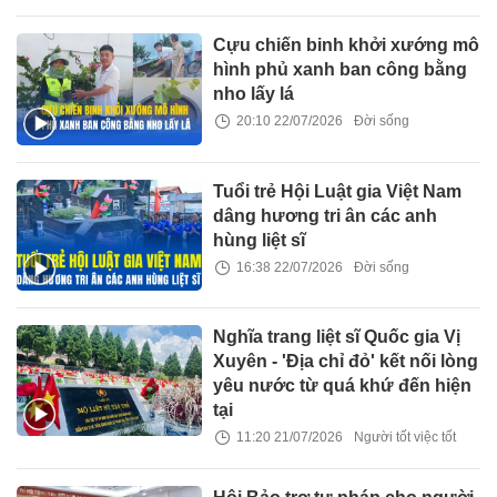
Cựu chiến binh khởi xướng mô
hình phủ xanh ban công bằng
nho lấy lá
20:10 22/07/2026
Đời sống
Tuổi trẻ Hội Luật gia Việt Nam
dâng hương tri ân các anh
hùng liệt sĩ
16:38 22/07/2026
Đời sống
Nghĩa trang liệt sĩ Quốc gia Vị
Xuyên - 'Địa chỉ đỏ' kết nối lòng
yêu nước từ quá khứ đến hiện
tại
11:20 21/07/2026
Người tốt việc tốt