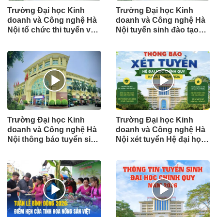
Trường Đại học Kinh
Trường Đại học Kinh
doanh và Công nghệ Hà
doanh và Công nghệ Hà
Nội tổ chức thi tuyển và
Nội tuyển sinh đào tạo
xét tuyển vẽ mỹ thuật đại
trình độ tiến sĩ năm 2026
học hệ chính quy các
ngành Thiết kế đồ họa,
Thiết kế nội thất
Trường Đại học Kinh
Trường Đại học Kinh
doanh và Công nghệ Hà
doanh và Công nghệ Hà
Nội thông báo tuyển sinh
Nội xét tuyển Hệ đại học
đào tạo trình độ thạc sĩ
chính quy khóa 31 năm
năm 2026
2026