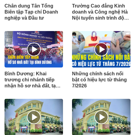
Chân dung Tân Tổng
Trường Cao đẳng Kinh
Biên tập Tạp chí Doanh
doanh và Công nghệ Hà
nghiệp và Đầu tư
Nội tuyển sinh trình độ
cao đẳng hệ chính quy
năm học 2026 - 2027
Bình Dương: Khai
Những chính sách nổi
trương chi nhánh tiếp
bật có hiệu lực từ tháng
nhận hồ sơ nhà đất, tạo
7/2026
thuận lợi cho người dân
trong thực hiện thủ tục
hành chính