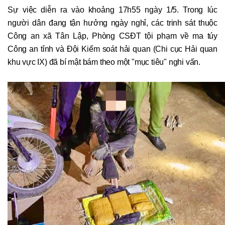
Sự việc diễn ra vào khoảng 17h55 ngày 1/5. Trong lúc
người dân đang tận hưởng ngày nghỉ, các trinh sát thuộc
Công an xã Tân Lập, Phòng CSĐT tội phạm về ma túy
Công an tỉnh và Đội Kiểm soát hải quan (Chi cục Hải quan
khu vực IX) đã bí mật bám theo một "mục tiêu" nghi vấn.