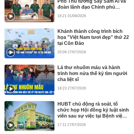
Phó Thủ tướng Say Sam Al và
đoàn lãnh đạo Chính phủ
Campuchia
16:21 01/08/2026
Khánh thành công trình bích
họa "Việt Nam tươi đẹp" thứ 22
tại Côn Đảo
20:09 27/07/2026
Lá thư nhuốm máu và hành
trình hơn nửa thế kỷ tìm người
cha liệt sĩ
18:23 27/07/2026
HUBT chủ động rà soát, tổ
chức họp Hội đồng kỷ luật sinh
viên sau sự việc tại Bệnh viện
Đức Giang
17:11 27/07/2026