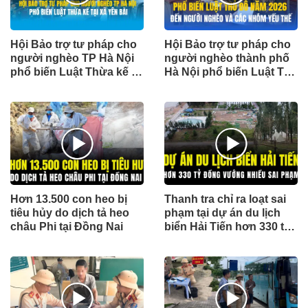
Hội Bảo trợ tư pháp cho
Hội Bảo trợ tư pháp cho
người nghèo TP Hà Nội
người nghèo thành phố
phổ biến Luật Thừa kế tại
Hà Nội phổ biến Luật Thủ
xã Yên Bài
đô cho người dân ở xã
Suối Hai
Hơn 13.500 con heo bị
Thanh tra chỉ ra loạt sai
tiêu hủy do dịch tả heo
phạm tại dự án du lịch
châu Phi tại Đồng Nai
biển Hải Tiến hơn 330 tỷ
đồng