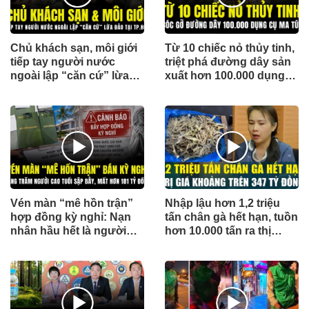
Chủ khách sạn, môi giới
Từ 10 chiếc nỏ thủy tinh,
tiếp tay người nước
triệt phá đường dây sản
ngoài lập “căn cứ” lừa
xuất hơn 100.000 dụng
đảo tại TP.HCM
cụ phục vụ sử dụng ma
túy
Vén màn “mê hồn trận”
Nhập lậu hơn 1,2 triệu
hợp đồng kỳ nghỉ: Nạn
tấn chân gà hết hạn, tuồn
nhân hầu hết là người
hơn 10.000 tấn ra thị
cao tuổi
trường