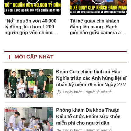
“Nổ” nguồn vốn 40.000
Tài xế quay clip khách
tỷ đồng, lừa hơn 1.200
đăng lên mạng: Ranh
người góp vốn chiếm
giới nào giữa camera an
đoạt 89 tỷ
ninh và xâm phạm quyền
riêng tư?
MỚI CẬP NHẬT
Đoàn Cựu chiến binh xã Hậu
Nghĩa tri ân các Anh hùng liệt sĩ
nhân kỷ niệm 79 năm Ngày 27/7
1 ngày trước
Người tốt việc tốt
Phòng khám Đa khoa Thuận
Kiều tổ chức khám sức khỏe
miễn phí cho người dân
1 ngày trước
Người tốt việc tốt