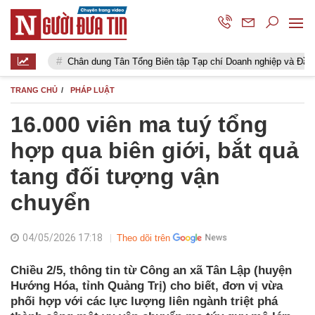
Chân dung Tân Tổng Biên tập Tạp chí Doanh nghiệp và Đầu tư
Thắp
TRANG CHỦ
PHÁP LUẬT
16.000 viên ma tuý tổng
hợp qua biên giới, bắt quả
tang đối tượng vận
chuyển
04/05/2026 17:18
Theo dõi trên
Chiều 2/5, thông tin từ Công an xã Tân Lập (huyện
Hướng Hóa, tỉnh Quảng Trị) cho biết, đơn vị vừa
phối hợp với các lực lượng liên ngành triệt phá