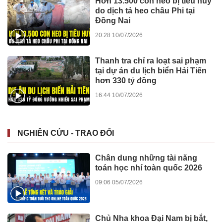
Hơn 13.500 con heo bị tiêu hủy
do dịch tả heo châu Phi tại
Đồng Nai
20:28 10/07/2026
Thanh tra chỉ ra loạt sai phạm
tại dự án du lịch biển Hải Tiến
hơn 330 tỷ đồng
16:44 10/07/2026
NGHIÊN CỨU - TRAO ĐỔI
Chân dung những tài năng
toán học nhí toàn quốc 2026
09:06 05/07/2026
Chủ Nha khoa Đại Nam bị bắt,