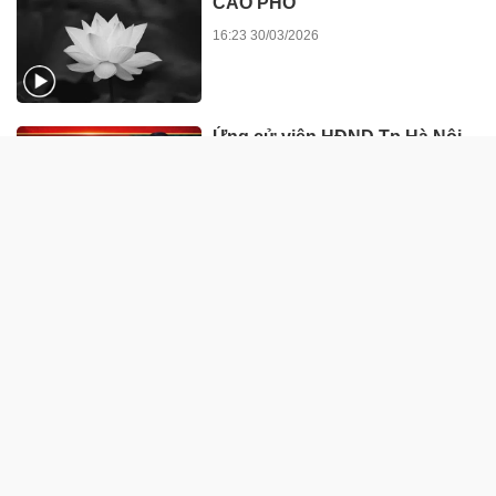
CÁO PHÓ
16:23 30/03/2026
Ứng cử viên HĐND Tp.Hà Nội
Nguyễn Hữu Chính: Hành
động để củng cố niềm tin của
nhân dân
11:44 06/03/2026
CẦN BIẾT
Chân dung Tân Tổng Biên tập
Tạp chí Doanh nghiệp và Đầu
tư
22:08 01/08/2026
Trường Cao đẳng Kinh doanh