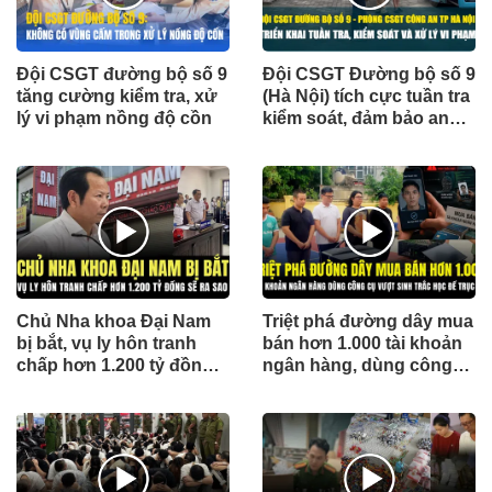
Đội CSGT đường bộ số 9
Đội CSGT Đường bộ số 9
tăng cường kiểm tra, xử
(Hà Nội) tích cực tuần tra
lý vi phạm nồng độ cồn
kiểm soát, đảm bảo an
toàn giao thông dịp nghỉ
hè
Chủ Nha khoa Đại Nam
Triệt phá đường dây mua
bị bắt, vụ ly hôn tranh
bán hơn 1.000 tài khoản
chấp hơn 1.200 tỷ đồng
ngân hàng, dùng công
sẽ được giải quyết ra
cụ vượt sinh trắc học để
sao?
trục lợi