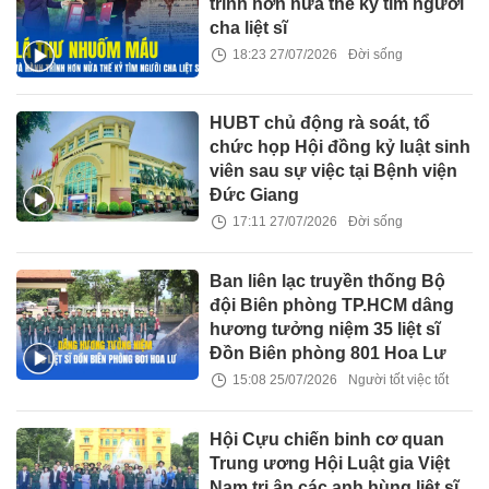
trình hơn nửa thế kỷ tìm người
cha liệt sĩ
18:23 27/07/2026
Đời sống
HUBT chủ động rà soát, tổ
chức họp Hội đồng kỷ luật sinh
viên sau sự việc tại Bệnh viện
Đức Giang
17:11 27/07/2026
Đời sống
Ban liên lạc truyền thống Bộ
đội Biên phòng TP.HCM dâng
hương tưởng niệm 35 liệt sĩ
Đồn Biên phòng 801 Hoa Lư
15:08 25/07/2026
Người tốt việc tốt
Hội Cựu chiến binh cơ quan
Trung ương Hội Luật gia Việt
Nam tri ân các anh hùng liệt sĩ