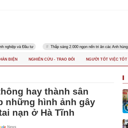
u tư
Thắp sáng 2.000 ngọn nến tri ân các Anh hùng liệt sĩ
PHẢN BIỆN
NGHIÊN CỨU - TRAO ĐỔI
NGƯỜI TỐT VIỆC TỐT
thông hay thành sân
ếp những hình ảnh gây
tai nạn ở Hà Tĩnh