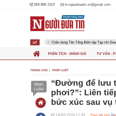
088 888 2323
tv.nguoiduatin.vn@gmail.com
ười dân
Chân dung Tân Tổng Biên tập Tạp chí Doanh nghiệp và Đầ
PHÂN TÍCH - ĐÁNH GIÁ
TƯ VẤN - 
TRANG CHỦ
PHÁP LUẬT
“Đường để lưu 
BÌNH
LUẬN
phơi?”: Liên ti
bức xúc sau vụ 
14/05/2026 11:39
Theo dõi trên