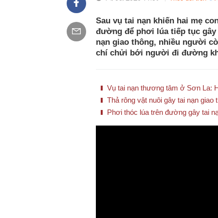
Sau vụ tai nạn khiến hai mẹ con
đường để phơi lúa tiếp tục gây 
nạn giao thông, nhiều người c
chí chửi bới người đi đường k
Vụ tai nạn thương tâm ở Sơn La: H
Thả rông vật nuôi gây tai nạn giao 
Phơi thóc lúa trên đường gây tai nạ