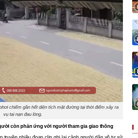
phơi chiếm gần hết diện tích mặt đường tại thời điểm xảy ra
vụ tai nạn đau lòng.
ười còn phản ứng với người tham gia giao thông
an truyền nhiều đoạn clip ghi lại cảnh người dân vô tư sử