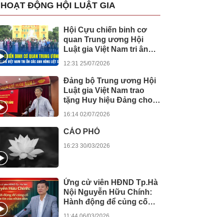
HOẠT ĐỘNG HỘI LUẬT GIA
Hội Cựu chiến binh cơ
quan Trung ương Hội
Luật gia Việt Nam tri ân
các anh hùng liệt sĩ
12:31 25/07/2026
Đảng bộ Trung ương Hội
Luật gia Việt Nam trao
tặng Huy hiệu Đảng cho
các đảng viên
16:14 02/07/2026
CÁO PHÓ
16:23 30/03/2026
Ứng cử viên HĐND Tp.Hà
Nội Nguyễn Hữu Chính:
Hành động để củng cố
niềm tin của nhân dân
11:44 06/03/2026