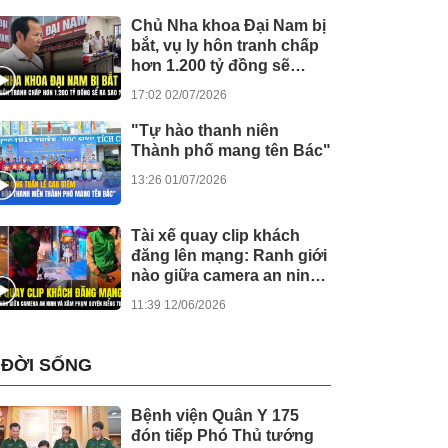
Chủ Nha khoa Đại Nam bị
bắt, vụ ly hôn tranh chấp
hơn 1.200 tỷ đồng sẽ
được giải quyết ra sao?
17:02 02/07/2026
"Tự hào thanh niên
Thành phố mang tên Bác"
13:26 01/07/2026
Tài xế quay clip khách
đăng lên mạng: Ranh giới
nào giữa camera an ninh
và xâm phạm quyền riêng
11:39 12/06/2026
tư?
ĐỜI SỐNG
Bệnh viện Quân Y 175
đón tiếp Phó Thủ tướng