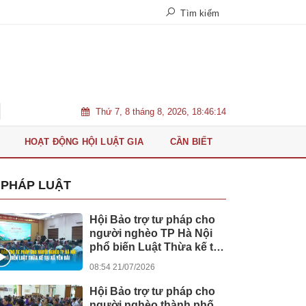
Tìm kiếm
Thứ 7, 8 tháng 8, 2026, 18:46:15
Bệnh viện Quân Y 175 đón tiếp Phó Thủ tướng Say Sam Al và đoàn lãnh đ
HOẠT ĐỘNG HỘI LUẬT GIA
CẦN BIẾT
PHÁP LUẬT
Hội Bảo trợ tư pháp cho
người nghèo TP Hà Nội
phổ biến Luật Thừa kế tại
xã Yên Bài
08:54 21/07/2026
Hội Bảo trợ tư pháp cho
người nghèo thành phố