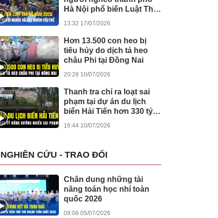
Hà Nội phổ biến Luật Thủ
đô cho người dân ở xã
13:32 17/07/2026
Suối Hai
Hơn 13.500 con heo bị
tiêu hủy do dịch tả heo
châu Phi tại Đồng Nai
20:28 10/07/2026
Thanh tra chỉ ra loạt sai
phạm tại dự án du lịch
biển Hải Tiến hơn 330 tỷ
đồng
16:44 10/07/2026
NGHIÊN CỨU - TRAO ĐỔI
Chân dung những tài
năng toán học nhí toàn
quốc 2026
09:06 05/07/2026