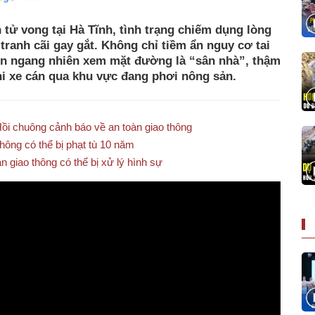
 tử vong tại Hà Tĩnh, tình trạng chiếm dụng lòng
tranh cãi gay gắt. Không chỉ tiềm ẩn nguy cơ tai
òn ngang nhiên xem mặt đường là “sân nhà”, thậm
hi xe cán qua khu vực đang phơi nông sản.
ồi chuông cảnh báo về an toàn giao thông
thông có thể bị phạt tù 10 năm
n giao thông có thể bị xử lý hình sự