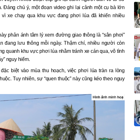
 Đáng chú ý, một đoạn video ghi lại cảnh một cụ bà lớn
ỉ vì xe chạy qua khu vực đang phơi lúa đã khiến nhiều
g này phản ánh tâm lý xem đường giao thông là “sân phơi”
ẫn đang lưu thông mỗi ngày. Thậm chí, nhiều người còn
ng quanh khu vực phơi lúa nhằm tránh xe cán qua, vô tình
y” nguy hiểm.
đặc biệt vào mùa thu hoạch, việc phơi lúa tràn ra lòng
huộc. Tuy nhiên, sự “quen thuộc” này cũng kéo theo nguy