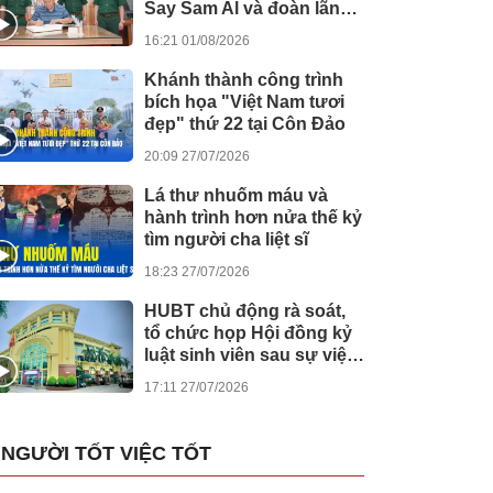
Say Sam Al và đoàn lãnh
đạo Chính phủ
16:21 01/08/2026
Campuchia
Khánh thành công trình
bích họa "Việt Nam tươi
đẹp" thứ 22 tại Côn Đảo
20:09 27/07/2026
Lá thư nhuốm máu và
hành trình hơn nửa thế kỷ
tìm người cha liệt sĩ
18:23 27/07/2026
HUBT chủ động rà soát,
tổ chức họp Hội đồng kỷ
luật sinh viên sau sự việc
tại Bệnh viện Đức Giang
17:11 27/07/2026
NGƯỜI TỐT VIỆC TỐT