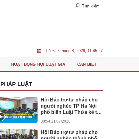
Tìm kiếm
Thứ 6, 7 tháng 8, 2026, 11:45:29
nh viện Quân Y 175 đón tiếp Phó Thủ tướng Say Sam Al và đoàn lãnh đạo 
HOẠT ĐỘNG HỘI LUẬT GIA
CẦN BIẾT
PHÁP LUẬT
Hội Bảo trợ tư pháp cho
người nghèo TP Hà Nội
phổ biến Luật Thừa kế tại
xã Yên Bài
08:54 21/07/2026
Hội Bảo trợ tư pháp cho
người nghèo thành phố