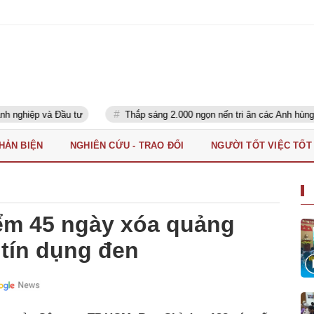
ư
Thắp sáng 2.000 ngọn nến tri ân các Anh hùng liệt sĩ
Bệ
PHẢN BIỆN
NGHIÊN CỨU - TRAO ĐỔI
NGƯỜI TỐT VIỆC TỐT
ểm 45 ngày xóa quảng
 tín dụng đen