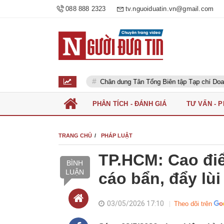
088 888 2323
tv.nguoiduatin.vn@gmail.com
i dân
Chân dung Tân Tổng Biên tập Tạp chí Doanh nghiệp và Đầu t
PHÂN TÍCH - ĐÁNH GIÁ
TƯ VẤN - 
TRANG CHỦ
PHÁP LUẬT
TP.HCM: Cao đi
BÌNH
LUẬN
cáo bẩn, đẩy lùi
03/05/2026 17:10
Theo dõi trên