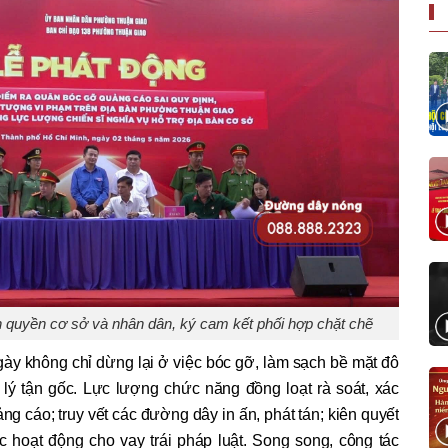
h quyền cơ sở và nhân dân, ký cam kết phối hợp chặt chẽ
gày không chỉ dừng lại ở việc bóc gỡ, làm sạch bề mặt đô
lý tận gốc. Lực lượng chức năng đồng loạt rà soát, xác
ng cáo; truy vết các đường dây in ấn, phát tán; kiên quyết
c hoạt động cho vay trái pháp luật. Song song, công tác