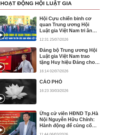
HOẠT ĐỘNG HỘI LUẬT GIA
Hội Cựu chiến binh cơ
quan Trung ương Hội
Luật gia Việt Nam tri ân
các anh hùng liệt sĩ
12:31 25/07/2026
Đảng bộ Trung ương Hội
Luật gia Việt Nam trao
tặng Huy hiệu Đảng cho
các đảng viên
16:14 02/07/2026
CÁO PHÓ
16:23 30/03/2026
Ứng cử viên HĐND Tp.Hà
Nội Nguyễn Hữu Chính:
Hành động để củng cố
niềm tin của nhân dân
11:44 06/03/2026