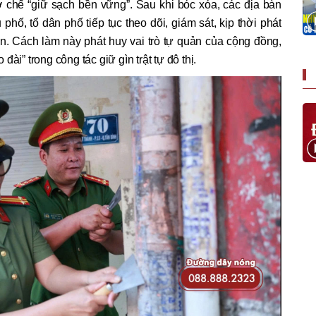
ơ chế “giữ sạch bền vững”. Sau khi bóc xóa, các địa bàn
hố, tổ dân phố tiếp tục theo dõi, giám sát, kịp thời phát
iễn. Cách làm này phát huy vai trò tự quản của cộng đồng,
ài” trong công tác giữ gìn trật tự đô thị.