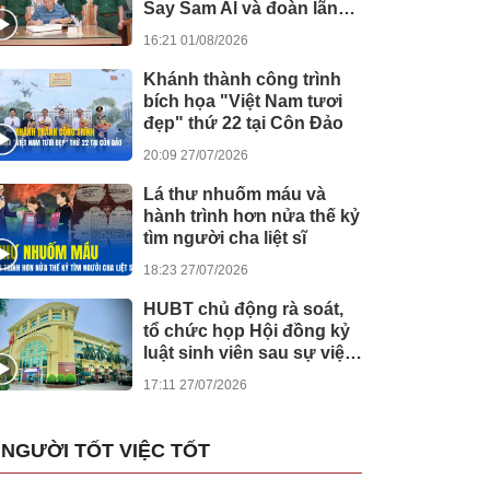
Say Sam Al và đoàn lãnh
đạo Chính phủ
16:21 01/08/2026
Campuchia
Khánh thành công trình
bích họa "Việt Nam tươi
đẹp" thứ 22 tại Côn Đảo
20:09 27/07/2026
Lá thư nhuốm máu và
hành trình hơn nửa thế kỷ
tìm người cha liệt sĩ
18:23 27/07/2026
HUBT chủ động rà soát,
tổ chức họp Hội đồng kỷ
luật sinh viên sau sự việc
tại Bệnh viện Đức Giang
17:11 27/07/2026
NGƯỜI TỐT VIỆC TỐT