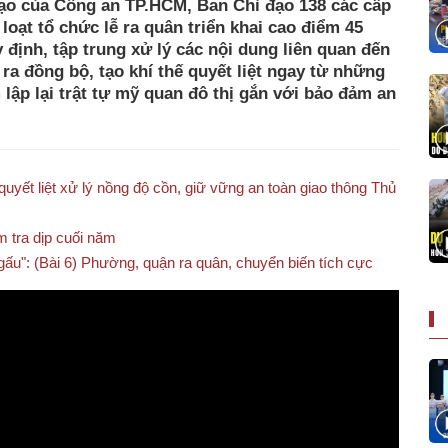
đạo của Công an TP.HCM, Ban Chỉ đạo 138 các cấp
loạt tổ chức lễ ra quân triển khai cao điểm 45
 định, tập trung xử lý các nội dung liên quan đến
ra đồng bộ, tạo khí thế quyết liệt ngay từ những
 lập lại trật tự mỹ quan đô thị gắn với bảo đảm an
uyết liệt xử lý nồng độ cồn, giữ vững an toàn giao thông Thủ
 tra dịp cuối năm
gấu": (Bài 6) Phường, quận ra quân, chuyển biến tích cực