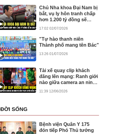
Chủ Nha khoa Đại Nam bị
bắt, vụ ly hôn tranh chấp
hơn 1.200 tỷ đồng sẽ
được giải quyết ra sao?
17:02 02/07/2026
"Tự hào thanh niên
Thành phố mang tên Bác"
13:26 01/07/2026
Tài xế quay clip khách
đăng lên mạng: Ranh giới
nào giữa camera an ninh
và xâm phạm quyền riêng
11:39 12/06/2026
tư?
ĐỜI SỐNG
Bệnh viện Quân Y 175
đón tiếp Phó Thủ tướng