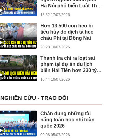
Hà Nội phổ biến Luật Thủ
đô cho người dân ở xã
13:32 17/07/2026
Suối Hai
Hơn 13.500 con heo bị
tiêu hủy do dịch tả heo
châu Phi tại Đồng Nai
20:28 10/07/2026
Thanh tra chỉ ra loạt sai
phạm tại dự án du lịch
biển Hải Tiến hơn 330 tỷ
đồng
16:44 10/07/2026
NGHIÊN CỨU - TRAO ĐỔI
Chân dung những tài
năng toán học nhí toàn
quốc 2026
09:06 05/07/2026