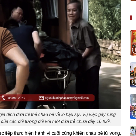
a đình đưa thi thể cháu bé về lo hậu sự. Vụ việc gây rúng
của các đối tượng đối với một đứa trẻ chưa đầy 16 tuổi.
c tiếp thực hiện hành vi cuối cùng khiến cháu bé tử vong,