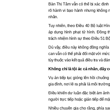
Bàn Thị Tâm vẫn có thể bị xác định 
rõ hành vi bạo hành nhưng không n
nhân.
Tuy nhiên, theo Điều 40 Bộ luật H
áp dụng hình phạt tử hình. Đồng t
trách nhiệm hình sự theo Điều 51 Bộ
Dù vậy, điều này không đồng nghĩa v
can vẫn có thể phải đối mặt với mức
tùy thuộc vào kết quả điều tra và đá
Không chỉ là tội ác cá nhân, đây cò
Vụ án tiếp tục gióng lên hồi chuông
gia đình, nơi lẽ ra phải là môi trường
Điều khiến dư luận đặc biệt ám ảnh
người trực tiếp hoặc gián tiếp để mặ
Nhiều chuyên gia cho rằng, phía s