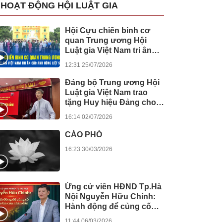
HOẠT ĐỘNG HỘI LUẬT GIA
Hội Cựu chiến binh cơ
quan Trung ương Hội
Luật gia Việt Nam tri ân
các anh hùng liệt sĩ
12:31 25/07/2026
Đảng bộ Trung ương Hội
Luật gia Việt Nam trao
tặng Huy hiệu Đảng cho
các đảng viên
16:14 02/07/2026
CÁO PHÓ
16:23 30/03/2026
Ứng cử viên HĐND Tp.Hà
Nội Nguyễn Hữu Chính:
Hành động để củng cố
niềm tin của nhân dân
11:44 06/03/2026