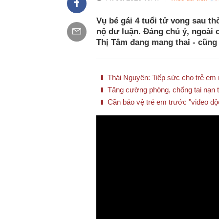
Vụ bé gái 4 tuổi tử vong sau th
nộ dư luận. Đáng chú ý, ngoài 
Thị Tâm đang mang thai - cũng b
Thái Nguyên: Tiếp sức cho trẻ em
Tăng cường phòng, chống tai nạn 
Cần bảo vệ trẻ em trước "video độ