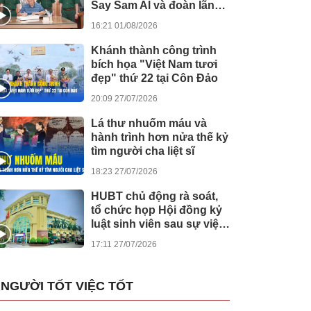
Say Sam Al và đoàn lãnh
đạo Chính phủ
16:21 01/08/2026
Campuchia
Khánh thành công trình
bích họa "Việt Nam tươi
đẹp" thứ 22 tại Côn Đảo
20:09 27/07/2026
Lá thư nhuốm máu và
hành trình hơn nửa thế kỷ
tìm người cha liệt sĩ
18:23 27/07/2026
HUBT chủ động rà soát,
tổ chức họp Hội đồng kỷ
luật sinh viên sau sự việc
tại Bệnh viện Đức Giang
17:11 27/07/2026
NGƯỜI TỐT VIỆC TỐT