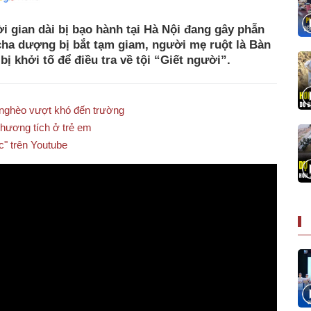
ời gian dài bị bạo hành tại Hà Nội đang gây phẫn
cha dượng bị bắt tạm giam, người mẹ ruột là Bàn
ị khởi tố để điều tra về tội “Giết người”.
 nghèo vượt khó đến trường
thương tích ở trẻ em
c" trên Youtube