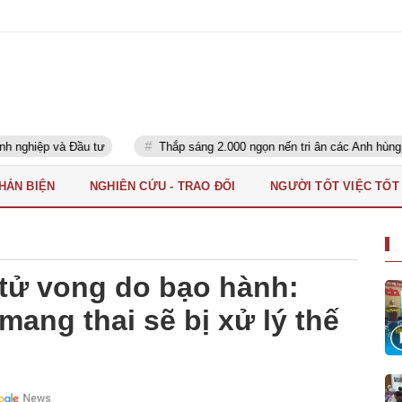
ầu tư
Thắp sáng 2.000 ngọn nến tri ân các Anh hùng liệt sĩ
PHẢN BIỆN
NGHIÊN CỨU - TRAO ĐỔI
NGƯỜI TỐT VIỆC TỐT
i tử vong do bạo hành:
ang thai sẽ bị xử lý thế