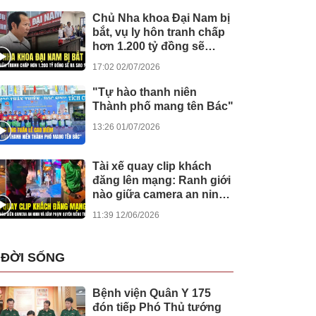
Chủ Nha khoa Đại Nam bị
bắt, vụ ly hôn tranh chấp
hơn 1.200 tỷ đồng sẽ
được giải quyết ra sao?
17:02 02/07/2026
"Tự hào thanh niên
Thành phố mang tên Bác"
13:26 01/07/2026
Tài xế quay clip khách
đăng lên mạng: Ranh giới
nào giữa camera an ninh
và xâm phạm quyền riêng
11:39 12/06/2026
tư?
ĐỜI SỐNG
Bệnh viện Quân Y 175
đón tiếp Phó Thủ tướng