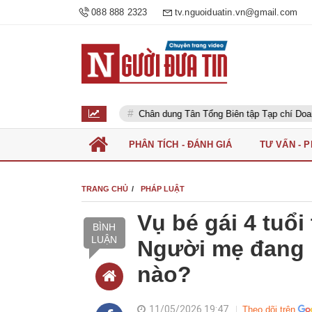
088 888 2323
tv.nguoiduatin.vn@gmail.com
gười dân
Chân dung Tân Tổng Biên tập Tạp chí Doanh nghiệp và Đ
PHÂN TÍCH - ĐÁNH GIÁ
TƯ VẤN - 
TRANG CHỦ
PHÁP LUẬT
Vụ bé gái 4 tuổ
BÌNH
LUẬN
Người mẹ đang m
nào?
11/05/2026 19:47
Theo dõi trên