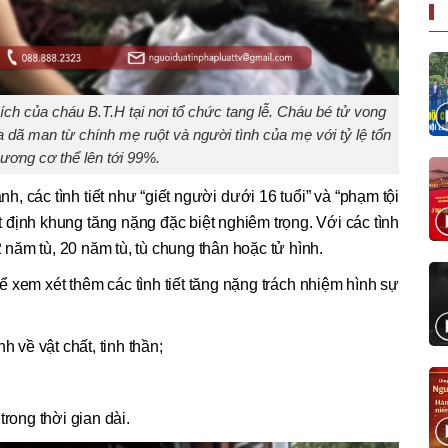
ch của cháu B.T.H tại nơi tổ chức tang lễ. Cháu bé tử vong
dã man từ chính mẹ ruột và người tình của mẹ với tỷ lệ tổn
hương cơ thể lên tới 99%.
h, các tình tiết như “giết người dưới 16 tuổi” và “phạm tội
ết định khung tăng nặng đặc biệt nghiêm trọng. Với các tình
2 năm tù, 20 năm tù, tù chung thân hoặc tử hình.
ể xem xét thêm các tình tiết tăng nặng trách nhiệm hình sự
h về vật chất, tinh thần;
trong thời gian dài.