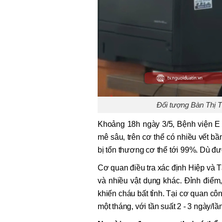
Đối tượng Bàn Thị T
Khoảng 18h ngày 3/5, Bệnh viện E 
mê sâu, trên cơ thể có nhiều vết b
bị tổn thương cơ thể tới 99%. Dù đư
Cơ quan điều tra xác định Hiệp và 
và nhiều vật dụng khác. Đỉnh điểm,
khiến cháu bất tỉnh. Tại cơ quan cô
một tháng, với tần suất 2 - 3 ngày/lầ