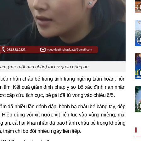
âm (mẹ ruột nạn nhân) tại cơ quan công an
tiếp nhận cháu bé trong tình trạng ngừng tuần hoàn, hôn
ầm tím. Kết quả giám định pháp y sơ bộ xác định nạn nhân
ợc cấp cứu tích cực, bé gái đã tử vong vào chiều 6/5.
Tâm đã nhiều lần đánh đập, hành hạ cháu bé bằng tay, dép
 Hiệp dùng vòi xịt nước xịt liên tục vào vùng miệng, mũi
ng an, cả hai khai nhận đã bạo hành cháu bé trong khoảng
n, thậm chí bỏ đói nhiều ngày liên tiếp.