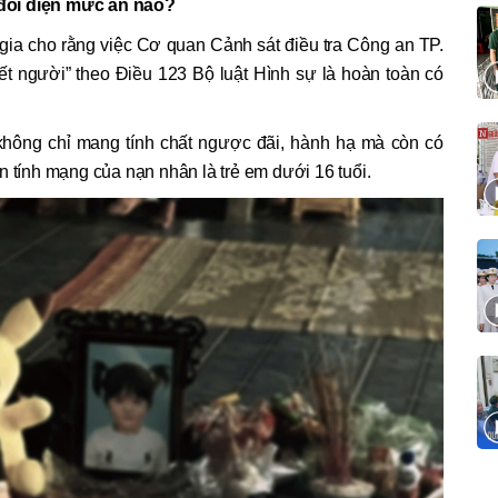
đối diện mức án nào?
gia cho rằng việc Cơ quan Cảnh sát điều tra Công an TP.
iết người” theo Điều 123 Bộ luật Hình sự là hoàn toàn có
 không chỉ mang tính chất ngược đãi, hành hạ mà còn có
n tính mạng của nạn nhân là trẻ em dưới 16 tuổi.