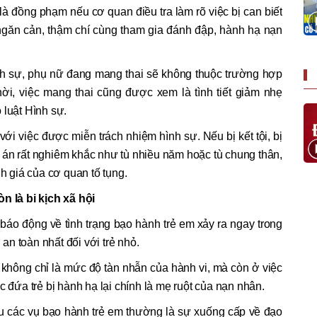
là đồng phạm nếu cơ quan điều tra làm rõ việc bị can biết
găn cản, thậm chí cùng tham gia đánh đập, hành hạ nạn
ình sự, phụ nữ đang mang thai sẽ không thuộc trường hợp
hời, việc mang thai cũng được xem là tình tiết giảm nhẹ
 luật Hình sự.
ới việc được miễn trách nhiệm hình sự. Nếu bị kết tội, bị
 án rất nghiêm khắc như tù nhiều năm hoặc tù chung thân,
nh giá của cơ quan tố tụng.
n là bi kịch xã hội
 báo động về tình trạng bạo hành trẻ em xảy ra ngay trong
 an toàn nhất đối với trẻ nhỏ.
 không chỉ là mức độ tàn nhẫn của hành vi, mà còn ở việc
c đứa trẻ bị hành hạ lại chính là mẹ ruột của nạn nhân.
au các vụ bạo hành trẻ em thường là sự xuống cấp về đạo