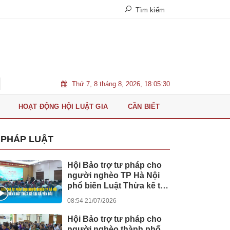
Tìm kiếm
Thứ 7, 8 tháng 8, 2026, 18:05:31
Bệnh viện Quân Y 175 đón tiếp Phó Thủ tướng Say Sam Al và đoàn lãnh đ
HOẠT ĐỘNG HỘI LUẬT GIA
CẦN BIẾT
PHÁP LUẬT
Hội Bảo trợ tư pháp cho
người nghèo TP Hà Nội
phổ biến Luật Thừa kế tại
xã Yên Bài
08:54 21/07/2026
Hội Bảo trợ tư pháp cho
người nghèo thành phố