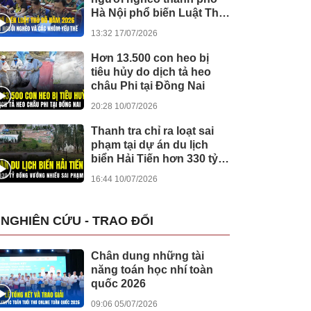
Hà Nội phổ biến Luật Thủ
đô cho người dân ở xã
13:32 17/07/2026
Suối Hai
Hơn 13.500 con heo bị
tiêu hủy do dịch tả heo
châu Phi tại Đồng Nai
20:28 10/07/2026
Thanh tra chỉ ra loạt sai
phạm tại dự án du lịch
biển Hải Tiến hơn 330 tỷ
đồng
16:44 10/07/2026
NGHIÊN CỨU - TRAO ĐỔI
Chân dung những tài
năng toán học nhí toàn
quốc 2026
09:06 05/07/2026